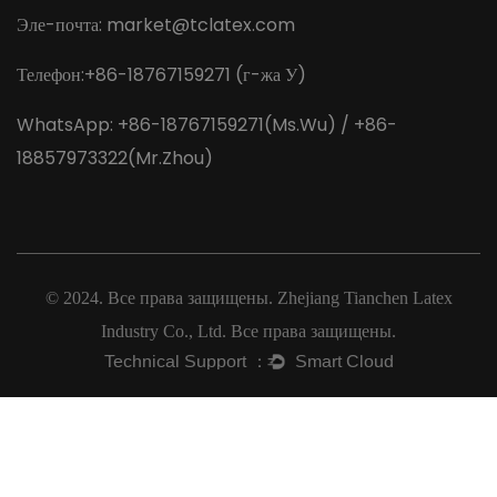
Эле-почта:
market@tclatex.com
Телефон:+86-18767159271 (г-жа У)
WhatsApp: +86-18767159271(Ms.Wu) / +86-
18857973322(Mr.Zhou)
© 2024. Все права защищены.
Zhejiang Tianchen Latex
Industry Co., Ltd.
Все права защищены.