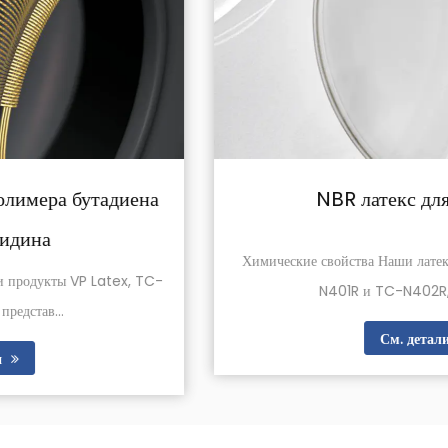
NBR латекс для текстиля
Химические свойства Наши латексные продукты NBR, TC-
N401R и TC-N402R, оба синтез...
См. детали