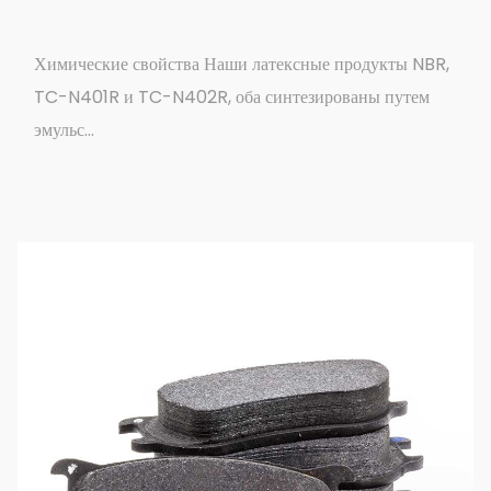
Химические свойства Наши латексные продукты NBR,
TC-N401R и TC-N402R, оба синтезированы путем
эмульс...