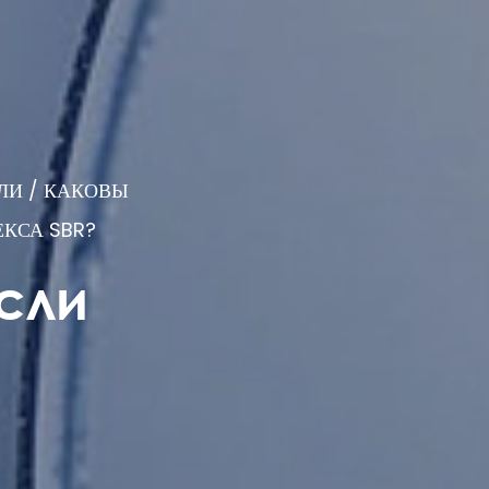
ЛИ
/
КАКОВЫ
КСА SBR?
сли